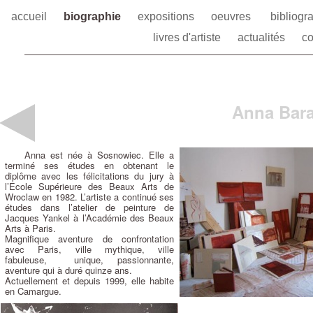
accueil
biographie
expositions
oeuvres
bibliogr
livres d'artiste
actualités
co
Anna Baran
Anna est née à Sosnowiec. Elle a
terminé ses études en obtenant le
diplôme avec les félicitations du jury à
l’Ecole Supérieure des Beaux Arts de
Wroclaw en 1982. L’artiste a continué ses
études dans l’atelier de peinture de
Jacques Yankel à l’Académie des Beaux
Arts à Paris.
Magnifique aventure de confrontation
avec Paris, ville mythique, ville
fabuleuse, unique, passionnante,
aventure qui à duré quinze ans.
Actuellement et depuis 1999, elle habite
en Camargue.